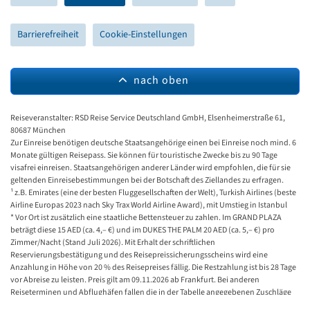
Barrierefreiheit
Cookie-Einstellungen
nach oben
Reiseveranstalter: RSD Reise Service Deutschland GmbH, Elsenheimerstraße 61,
80687 München
Zur Einreise benötigen deutsche Staatsangehörige einen bei Einreise noch mind. 6
Monate gültigen Reisepass. Sie können für touristische Zwecke bis zu 90 Tage
visafrei einreisen. Staatsangehörigen anderer Länder wird empfohlen, die für sie
geltenden Einreisebestimmungen bei der Botschaft des Ziellandes zu erfragen.
¹ z.B. Emirates (eine der besten Fluggesellschaften der Welt), Turkish Airlines (beste
Airline Europas 2023 nach Sky Trax World Airline Award), mit Umstieg in Istanbul
* Vor Ort ist zusätzlich eine staatliche Bettensteuer zu zahlen. Im GRAND PLAZA
beträgt diese 15 AED (ca. 4,– €) und im DUKES THE PALM 20 AED (ca. 5,– €) pro
Zimmer/Nacht (Stand Juli 2026). Mit Erhalt der schriftlichen
Reservierungsbestätigung und des Reisepreissicherungsscheins wird eine
Anzahlung in Höhe von 20 % des Reisepreises fällig. Die Restzahlung ist bis 28 Tage
vor Abreise zu leisten. Preis gilt am 09.11.2026 ab Frankfurt. Bei anderen
Reiseterminen und Abflughäfen fallen die in der Tabelle angegebenen Zuschläge
an. RSD Reise Service Deutschland GmbH bietet den Preisvorteil im Vergleich zum