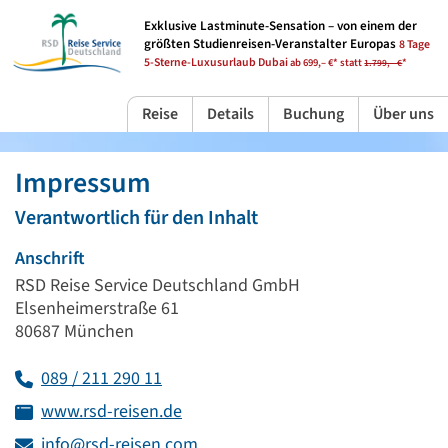
Exklusive Lastminute-Sensation –
von einem der
größten Studienreisen-Veranstalter Europas
8 Tage
5-Sterne-Luxusurlaub Dubai
ab 699,– €* statt
*
1.799,– €
Reise
Details
Buchung
Über uns
Impressum
Verantwortlich für den Inhalt
Anschrift
RSD Reise Service Deutschland GmbH
Elsenheimerstraße 61
80687 München
089 / 211 290 11
www.rsd-reisen.de
info@rsd-reisen.com